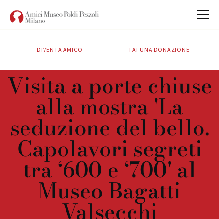
DIVENTA AMICO
FAI UNA DONAZIONE
CHI SIAMO
Visita a porte chiuse
ATTIVITÀ
alla mostra 'La
SOSTIENICI
CONTATTI
seduzione del bello.
Capolavori segreti
tra ‘600 e ‘700' al
Museo Bagatti
Valsecchi