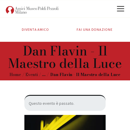
DIVENTA AMICO
FAI UNA DONAZIONE
CHI SIAMO
Dan Flavin - Il
ATTIVITÀ
Maestro della Luce
SOSTIENICI
CONTATTI
Home
Eventi
...
Dan Flavin - Il Maestro della Luce
Questo evento è passato.