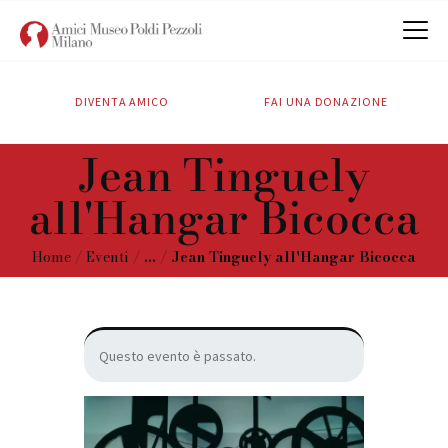
DIVENTA AMICO
FAI UNA DONAZIONE
CHI SIAMO
Jean Tinguely
ATTIVITÀ
all'Hangar Bicocca
SOSTIENICI
CONTATTI
Home
Eventi
...
Jean Tinguely all'Hangar Bicocca
Questo evento è passato.