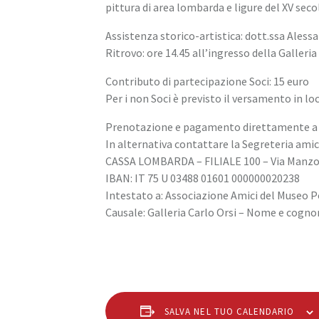
pittura di area lombarda e ligure del XV seco
Assistenza storico-artistica: dott.ssa Ales
Ritrovo: ore 14.45 all’ingresso della Galleria
Contributo di partecipazione Soci: 15 euro
Per i non Soci è previsto il versamento in l
Prenotazione e pagamento direttamente a q
In alternativa contattare la Segreteria ami
CASSA LOMBARDA – FILIALE 100 – Via Manzon
IBAN: IT 75 U 03488 01601 000000020238
Intestato a: Associazione Amici del Museo P
Causale: Galleria Carlo Orsi – Nome e cogno
SALVA NEL TUO CALENDARIO