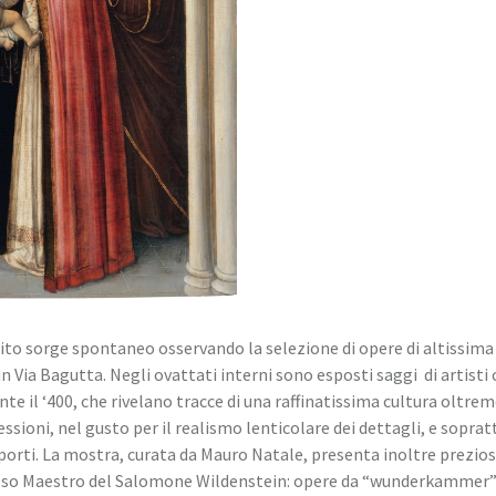
ito sorge spontaneo osservando la selezione di opere di altissima 
i, in Via Bagutta. Negli ovattati interni sono esposti saggi di arti
te il ‘400, che rivelano tracce di una raffinatissima cultura oltre
ressioni, nel gusto per il realismo lenticolare dei dettagli, e sopratt
upporti. La mostra, curata da Mauro Natale, presenta inoltre prezi
ioso Maestro del Salomone Wildenstein: opere da “wunderkammer” che