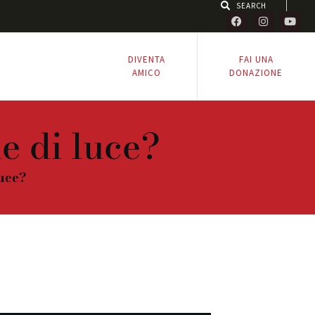
DIVENTA
FAI UNA
AMICO
DONAZIONE
e di luce?
uce?