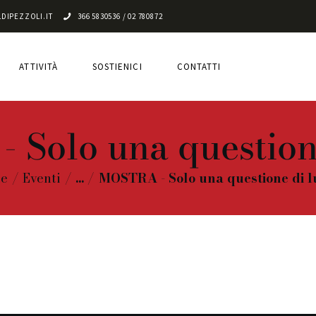
CHI SIAMO
DIPEZZOLI.IT
366 5830536 / 02 780872
ATTIVITÀ
ATTIVITÀ
SOSTIENICI
CONTATTI
SOSTIENICI
CONTATTI
Solo una question
e
Eventi
...
MOSTRA - Solo una questione di l