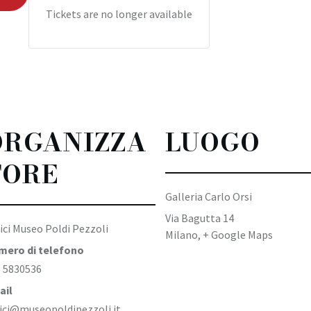
Tickets are no longer available
ORGANIZZA
LUOGO
TORE
Galleria Carlo Orsi
Via Bagutta 14
ci Museo Poldi Pezzoli
Milano
,
+ Google Maps
mero di telefono
 5830536
ail
ci@museopoldipezzoli.it