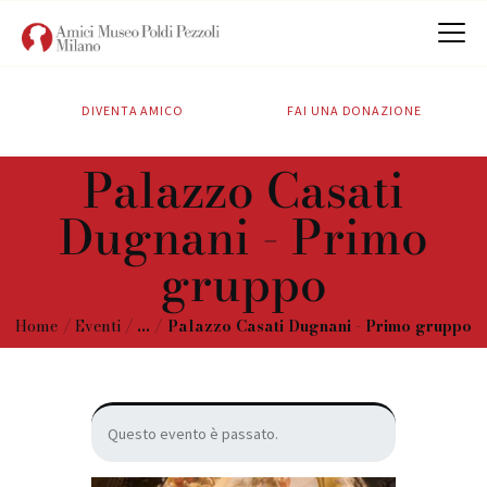
DIVENTA AMICO
FAI UNA DONAZIONE
CHI SIAMO
Palazzo Casati
ATTIVITÀ
Dugnani - Primo
SOSTIENICI
CONTATTI
gruppo
Home
Eventi
...
Palazzo Casati Dugnani - Primo gruppo
Questo evento è passato.