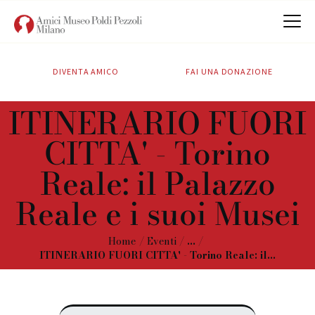
DIVENTA AMICO
FAI UNA DONAZIONE
CHI SIAMO
ITINERARIO FUORI
ATTIVITÀ
CITTA' - Torino
SOSTIENICI
CONTATTI
Reale: il Palazzo
Reale e i suoi Musei
Home
Eventi
...
ITINERARIO FUORI CITTA' - Torino Reale: il...