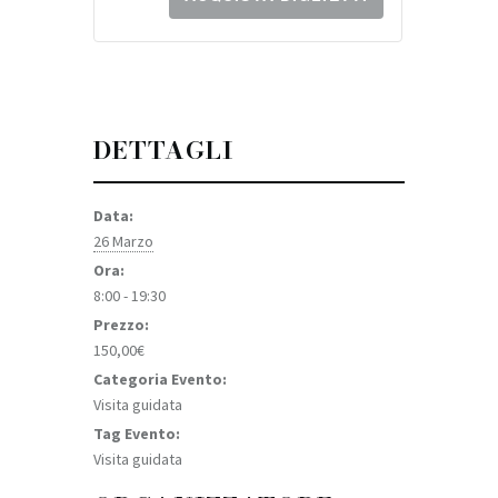
t
i
t
à
DETTAGLI
Data:
26 Marzo
Ora:
8:00 - 19:30
Prezzo:
150,00€
Categoria Evento:
Visita guidata
Tag Evento:
Visita guidata