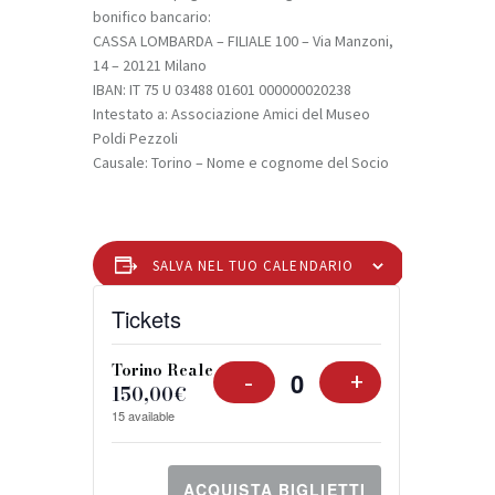
bonifico bancario:
CASSA LOMBARDA – FILIALE 100 – Via Manzoni,
14 – 20121 Milano
IBAN: IT 75 U 03488 01601 000000020238
Intestato a: Associazione Amici del Museo
Poldi Pezzoli
Causale: Torino – Nome e cognome del Socio
SALVA NEL TUO CALENDARIO
Tickets
Torino Reale
-
+
150,00
€
Q
15
available
u
a
n
ACQUISTA BIGLIETTI