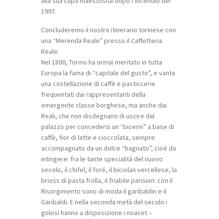
alla sua cupa maestosità dopo l’incendio del
1997.
Concluderemo il nostro itinerario torinese con
una “Merenda Reale” presso il Caffetteria
Reale.
Nel 1800, Torino ha ormai meritato in tutta
Europa la fama di “capitale del gusto”, e vanta
una costellazione di caffè e pasticcerie
frequentati dai rappresentanti della
emergente classe borghese, ma anche dai
Reali, che non disdegnano di uscire dal
palazzo per concedersi un “bicerin” a base di
caffè, fior di latte e cioccolata, sempre
accompagnato da un dolce “bagnato”, cioè da
intingere: fra le tante specialità del nuovo
secolo, il chifel, il foré, il biciolan vercellese, la
brioss di pasta frolla, il friabile parisien: con il
Risorgimento sono di moda il garibaldin e il
Garibaldi. E nella seconda metà del secolo i
golosi hanno a disposizione i noaset –