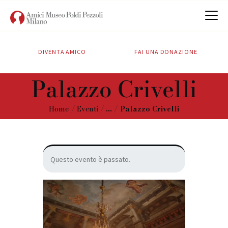
DIVENTA AMICO
FAI UNA DONAZIONE
CHI SIAMO
Palazzo Crivelli
ATTIVITÀ
SOSTIENICI
Home
Eventi
...
Palazzo Crivelli
CONTATTI
Questo evento è passato.