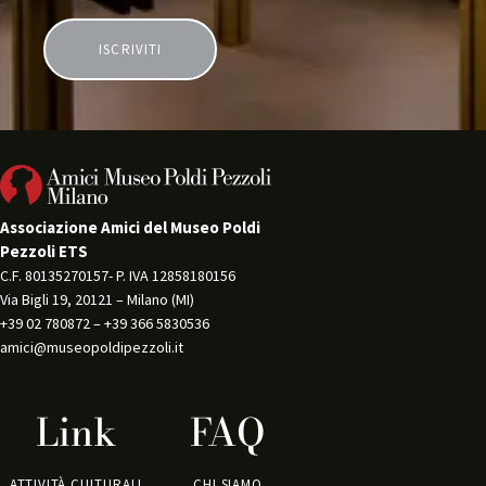
Associazione Amici del Museo Poldi
Pezzoli ETS
C.F. 80135270157- P. IVA 12858180156 
Via Bigli 19, 20121 – Milano (MI) 
+39 02 780872 – +39 366 5830536 
amici@museopoldipezzoli.it
Link
FAQ
ATTIVITÀ CULTURALI
CHI SIAMO