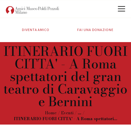
DIVENTA AMICO
FAI UNA DONAZIONE
CHI SIAMO
ITINERARIO FUORI
ATTIVITÀ
CITTA' - A Roma
SOSTIENICI
CONTATTI
spettatori del gran
teatro di Caravaggio
e Bernini
Home
Eventi
...
ITINERARIO FUORI CITTA' - A Roma spettatori...