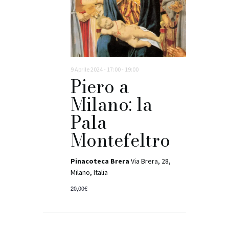
a
d
a
t
a
.
9 Aprile 2024 - 17:00
-
19:00
Piero a
Milano: la
Pala
Montefeltro
Pinacoteca Brera
Via Brera, 28,
Milano, Italia
20,00€