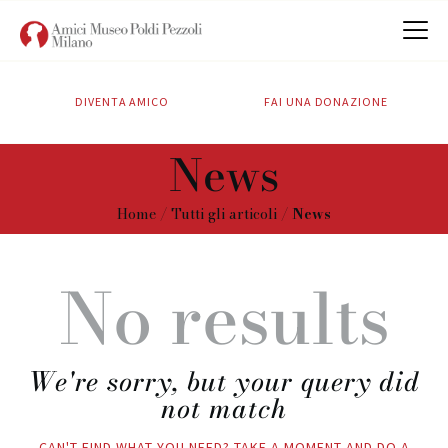
DIVENTA AMICO
FAI UNA DONAZIONE
CHI SIAMO
News
ATTIVITÀ
SOSTIENICI
Home
Tutti gli articoli
News
CONTATTI
No results
We're sorry, but your query did
not match
CAN'T FIND WHAT YOU NEED? TAKE A MOMENT AND DO A