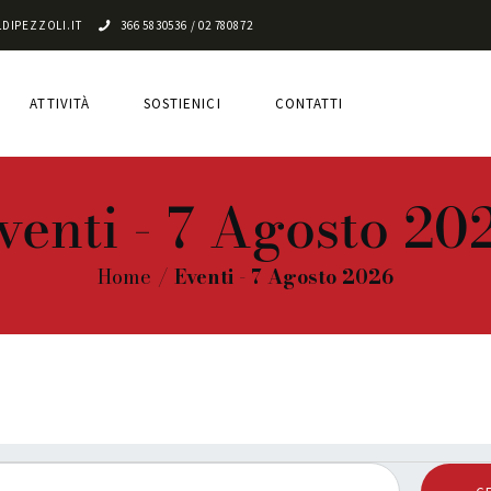
CHI SIAMO
DIPEZZOLI.IT
366 5830536 / 02 780872
ATTIVITÀ
ATTIVITÀ
SOSTIENICI
CONTATTI
SOSTIENICI
CONTATTI
venti - 7 Agosto 20
Home
Eventi - 7 Agosto 2026