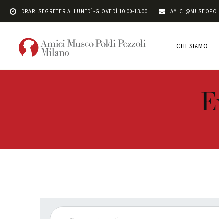
ORARI SEGRETERIA: LUNEDÌ-GIOVEDÌ 10.00-13.00
AMICI@MUSEOPOL
CHI SIAMO
E
E
I