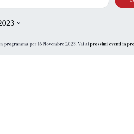
C
2023
 in programma per 16 Novembre 2023. Vai ai
prossimi eventi in p
N
o
t
i
c
e