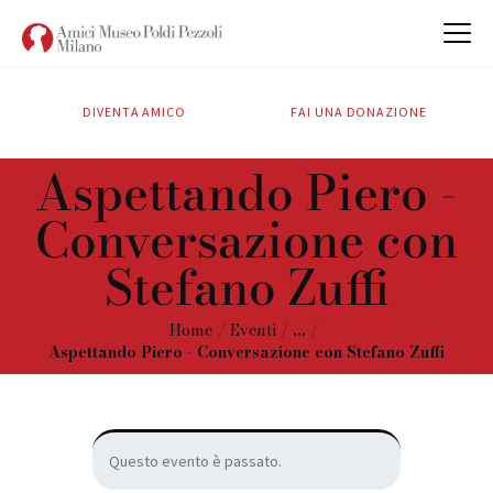
DIVENTA AMICO
FAI UNA DONAZIONE
CHI SIAMO
Aspettando Piero -
ATTIVITÀ
Conversazione con
SOSTIENICI
CONTATTI
Stefano Zuffi
Home
Eventi
...
Aspettando Piero - Conversazione con Stefano Zuffi
Questo evento è passato.