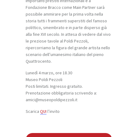
importanti prestiti internazionali e a
Fondazione Bracco come Main Partner
sarà
possibile ammirare per la prima volta nella
storia tutti i frammenti superstiti del famoso
polittico, smembrato e in parte disperso già
alla fine XVI secolo. In attesa di vedere dal vivo
le preziose tavole al Poldi Pezzoli,
ripercorriamo la figura del grande artista nello
scenario dell’umanesimo italiano del pieno
Quattrocento.
Lunedì 4 marzo, ore 18.30
Museo Poldi Pezzoli
Posti limitati. Ingresso gratuito.
Prenotazione obbligatoria scrivendo a:
amici@museopoldipezzoli.it
Scarica
QUI
l’invito