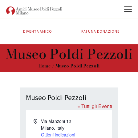
DIVENTA AMICO
FAI UNA DONAZIONE
CHI SIAMO
Museo Poldi Pezzoli
ATTIVITÀ
SOSTIENICI
Home
Museo Poldi Pezzoli
CONTATTI
Museo Poldi Pezzoli
« Tutti gli Eventi
I
Via Manzoni 12
n
Milano
,
Italy
d
Ottieni indicazioni