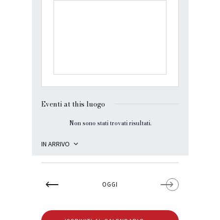
i
r
i
z
z
o
Eventi at this luogo
Non sono stati trovati risultati.
N
o
t
IN ARRIVO
i
S
c
e
e
l
OGGI
e
z
i
o