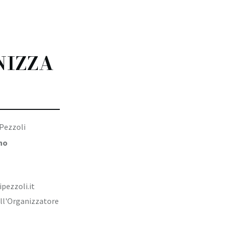
NIZZA
Pezzoli
no
ezzoli.it
dell'Organizzatore