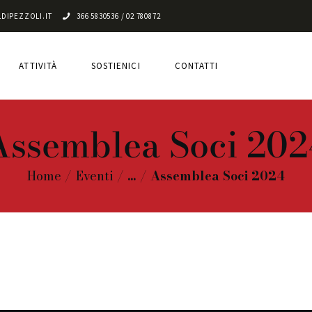
CHI SIAMO
DIPEZZOLI.IT
366 5830536 / 02 780872
ATTIVITÀ
ATTIVITÀ
SOSTIENICI
CONTATTI
SOSTIENICI
CONTATTI
Assemblea Soci 202
Home
Eventi
...
Assemblea Soci 2024