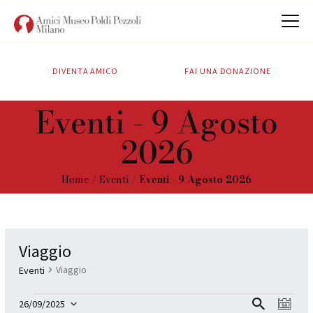
DIVENTA AMICO
FAI UNA DONAZIONE
CHI SIAMO
Eventi - 9 Agosto
ATTIVITÀ
2026
SOSTIENICI
CONTATTI
Home
Eventi
Eventi - 9 Agosto 2026
Viaggio
Viaggio
Eventi
E
E
Cer
26/09/2025
G