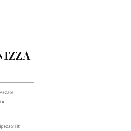
NIZZA
Pezzoli
no
ezzoli.it