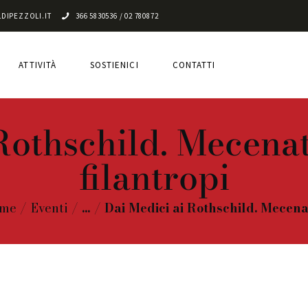
CHI SIAMO
DIPEZZOLI.IT
366 5830536 / 02 780872
ATTIVITÀ
ATTIVITÀ
SOSTIENICI
CONTATTI
SOSTIENICI
CONTATTI
othschild. Mecenati
filantropi
me
Eventi
...
Dai Medici ai Rothschild. Mecenati