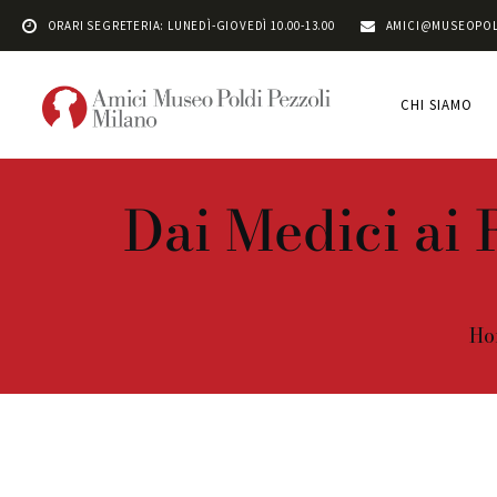
ORARI SEGRETERIA: LUNEDÌ-GIOVEDÌ 10.00-13.00
AMICI@MUSEOPOL
CHI SIAMO
Dai Medici ai R
Ho