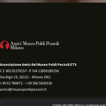
Associazione Amici del Museo Poldi Pezzoli ETS
C.F. 80135270157- P. IVA 12858180156 
Via Bigli 19, 20121 – Milano (MI) 
+39 02 780872 – +39 366 5830536 
amici@museopoldipezzoli.it
Questo sito Web utilizza i cookie per assic