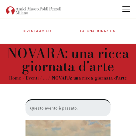
DIVENTA AMICO
FAI UNA DONAZIONE
CHI SIAMO
NOVARA: una ricca
ATTIVITÀ
giornata d'arte
SOSTIENICI
CONTATTI
Home
Eventi
...
NOVARA: una ricca giornata d'arte
Questo evento è passato.