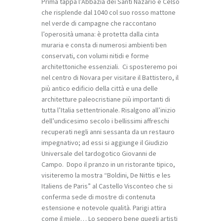
Prima tappa l’Abbazia dei Santi Nazario e Celso
che risplende dal 1040 col suo rosso mattone
nel verde di campagne che raccontano
l’operosità umana: è protetta dalla cinta
muraria e consta di numerosi ambienti ben
conservati, con volumi nitidi e forme
architettoniche essenziali. Ci sposteremo poi
nel centro di Novara per visitare il Battistero, il
più antico edificio della città e una delle
architetture paleocristiane più importanti di
tutta l’Italia settentrionale. Risalgono all’inizio
dell’undicesimo secolo i bellissimi affreschi
recuperati negli anni sessanta da un restauro
impegnativo; ad essi si aggiunge il Giudizio
Universale del tardogotico Giovanni de
Campo. Dopo il pranzo in un ristorante tipico,
visiteremo la mostra “
Boldini, De Nittis e les
Italiens de Paris
” al Castello Visconteo che si
conferma sede di mostre di contenuta
estensione e notevole qualità. Parigi attira
come il miele… Lo seppero bene quegli artisti