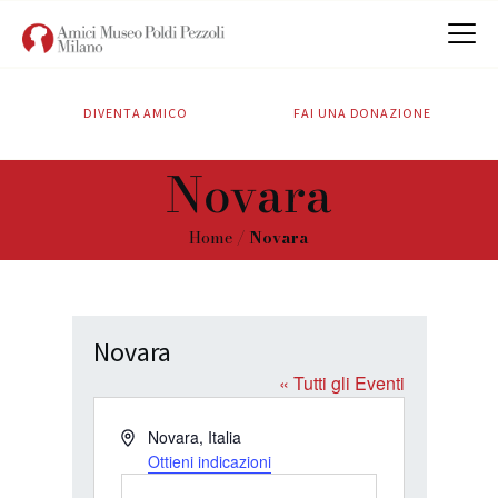
DIVENTA AMICO
FAI UNA DONAZIONE
CHI SIAMO
Novara
ATTIVITÀ
SOSTIENICI
Home
Novara
CONTATTI
Novara
« Tutti gli Eventi
I
Novara
,
Italia
n
Ottieni indicazioni
d