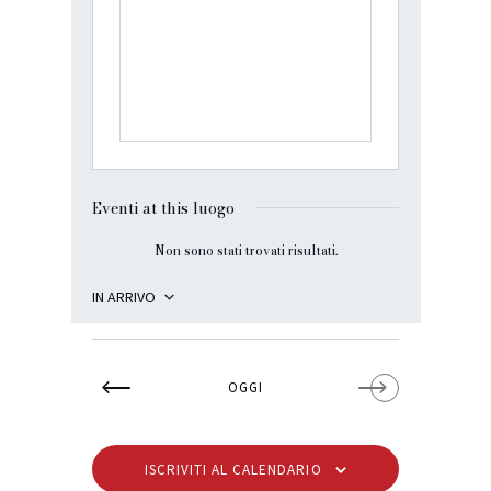
i
r
i
z
z
o
Eventi at this luogo
Non sono stati trovati risultati.
N
o
t
IN ARRIVO
i
S
c
e
e
l
OGGI
e
z
i
o
ISCRIVITI AL CALENDARIO
n