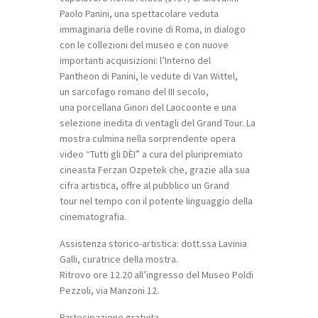
Paolo Panini, una spettacolare veduta
immaginaria delle rovine di Roma, in dialogo
con le collezioni del museo e con nuove
importanti acquisizioni: l’Interno del
Pantheon di Panini, le vedute di Van Wittel,
un sarcofago romano del III secolo,
una porcellana Ginori del Laocoonte e una
selezione inedita di ventagli del Grand Tour. La
mostra culmina nella sorprendente opera
video
“Tutti gli DÈI”
a cura del pluripremiato
cineasta Ferzan Ozpetek che, grazie alla sua
cifra artistica, offre al pubblico un
Grand
tour
nel tempo con il potente linguaggio della
cinematografia.
Assistenza storico-artistica: dott.ssa Lavinia
Galli, curatrice della mostra.
Ritrovo ore 12.20 all’ingresso del Museo Poldi
Pezzoli, via Manzoni 12.
Partecipazione gratuita.