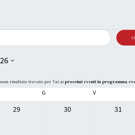
C
26
sun risultato trovato per Vai ai
prossimi eventi in programma eve
N
o
G
V
t
i
0
0
0
29
30
31
c
e
e
e
e
v
v
v