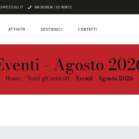
CHI SIAMO
DIPEZZOLI.IT
366 5830536 / 02 780872
ATTIVITÀ
ATTIVITÀ
SOSTIENICI
CONTATTI
SOSTIENICI
CONTATTI
Eventi - Agosto 202
Home
Tutti gli articoli
Eventi - Agosto 2026