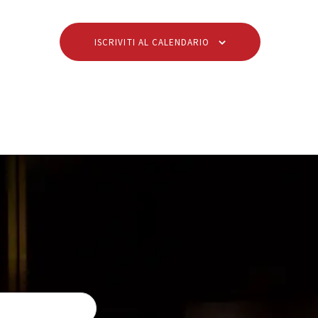
t
t
i
i
ISCRIVITI AL CALENDARIO
,
,