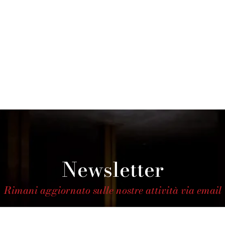
t
t
t
i
i
i
,
,
,
Newsletter
Rimani aggiornato sulle nostre attività via email