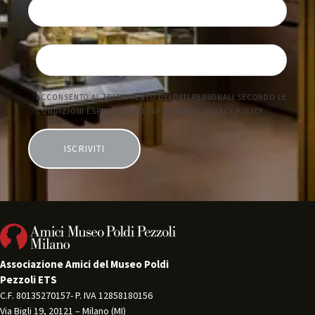
z
i
o
n
e
Associazione Amici del Museo Poldi
Pezzoli ETS
C.F. 80135270157- P. IVA 12858180156 
Via Bigli 19, 20121 – Milano (MI) 