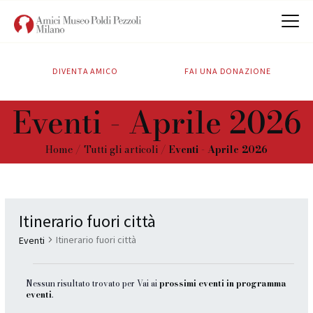
DIVENTA AMICO
FAI UNA DONAZIONE
CHI SIAMO
Eventi - Aprile 2026
ATTIVITÀ
SOSTIENICI
Home
Tutti gli articoli
Eventi - Aprile 2026
CONTATTI
Itinerario fuori città
Itinerario fuori città
Eventi
Nessun risultato trovato per Vai ai
prossimi eventi in programma
N
eventi
.
o