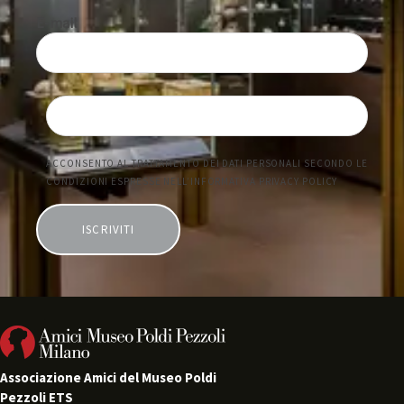
a
z
i
o
n
e
Associazione Amici del Museo Poldi
Pezzoli ETS