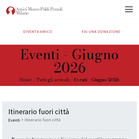
DIVENTA AMICO
FAI UNA DONAZIONE
CHI SIAMO
Eventi - Giugno
ATTIVITÀ
2026
SOSTIENICI
CONTATTI
Home
Tutti gli articoli
Eventi - Giugno 2026
Itinerario fuori città
Itinerario fuori città
Eventi