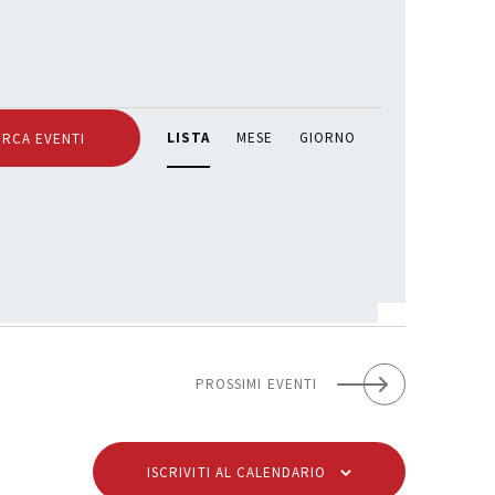
E
LISTA
MESE
GIORNO
ERCA EVENTI
v
e
n
t
o
V
i
s
PROSSIMI EVENTI
t
e
ISCRIVITI AL CALENDARIO