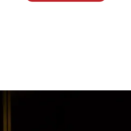
N
a
v
i
g
a
z
i
o
n
e