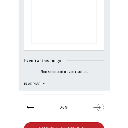
i
r
i
z
z
o
Eventi at this luogo
Non sono stati trovati risultati.
N
o
t
IN ARRIVO
i
S
c
e
e
l
OGGI
e
z
i
o