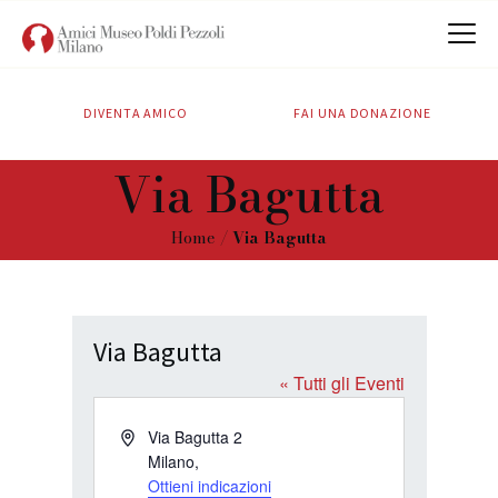
DIVENTA AMICO
FAI UNA DONAZIONE
CHI SIAMO
Via Bagutta
ATTIVITÀ
SOSTIENICI
Home
Via Bagutta
CONTATTI
Via Bagutta
« Tutti gli Eventi
I
Via Bagutta 2
n
Milano
,
d
Ottieni indicazioni