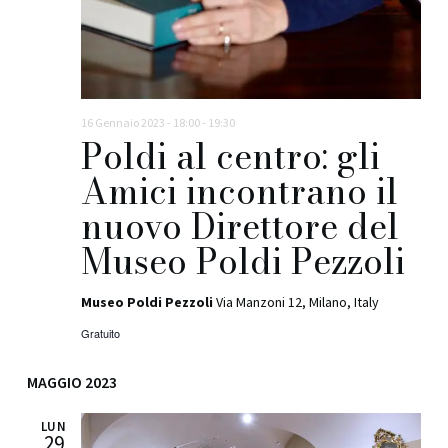
o
i
n
s
e
t
e
16 Gennaio 2023 - 18:00
-
19:30
Poldi al centro: gli
N
Amici incontrano il
a
nuovo Direttore del
v
Museo Poldi Pezzoli
i
g
Museo Poldi Pezzoli
Via Manzoni 12, Milano, Italy
a
Gratuito
z
MAGGIO 2023
i
o
LUN
29