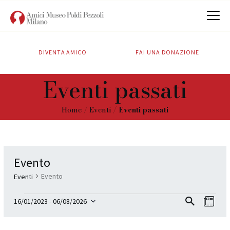
DIVENTA AMICO
FAI UNA DONAZIONE
CHI SIAMO
Eventi passati
ATTIVITÀ
SOSTIENICI
Home
Eventi
Eventi passati
CONTATTI
Evento
Evento
Eventi
E
E
Cer
16/01/2023
 - 
06/08/2026
L
v
ca
S
v
i
e
e
s