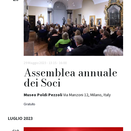
n
e
29 Maggio 2023 - 13:15
-
16:00
Assemblea annuale
dei Soci
Museo Poldi Pezzoli
Via Manzoni 12, Milano, Italy
Gratuito
LUGLIO 2023