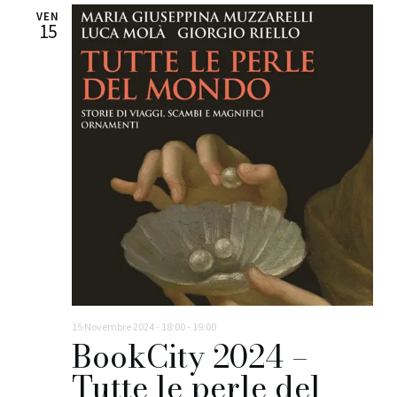
VEN
15
15 Novembre 2024 - 18:00
-
19:00
BookCity 2024 –
Tutte le perle del