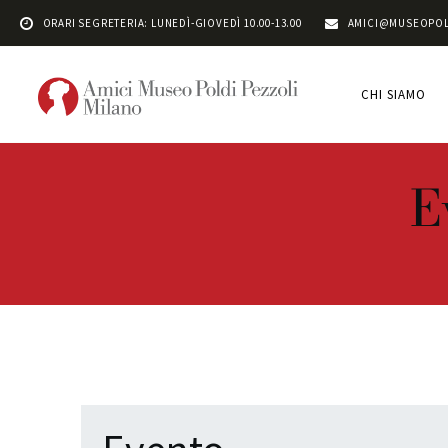
ORARI SEGRETERIA: LUNEDÌ-GIOVEDÌ 10.00-13.00
AMICI@MUSEOPOL
CHI SIAMO
E