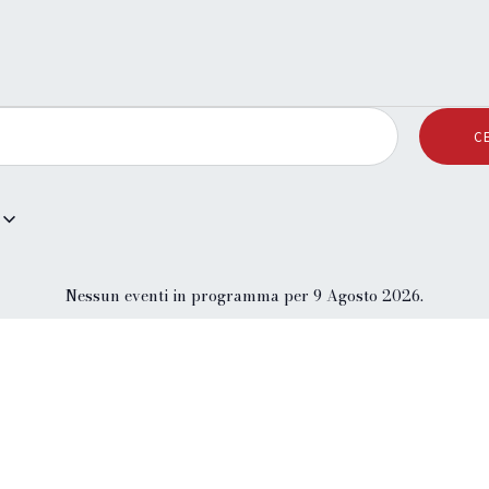
C
Nessun eventi in programma per 9 Agosto 2026.
N
o
t
i
c
e