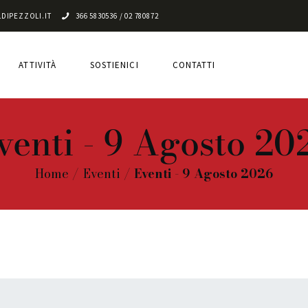
CHI SIAMO
DIPEZZOLI.IT
366 5830536 / 02 780872
ATTIVITÀ
ATTIVITÀ
SOSTIENICI
CONTATTI
SOSTIENICI
CONTATTI
venti - 9 Agosto 20
Home
Eventi
Eventi - 9 Agosto 2026