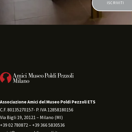
e
.
Associazione Amici del Museo Poldi Pezzoli ETS
C.F. 80135270157- P. IVA 12858180156 
Via Bigli 19, 20121 – Milano (MI) 
+39 02 780872 – +39 366 5830536 