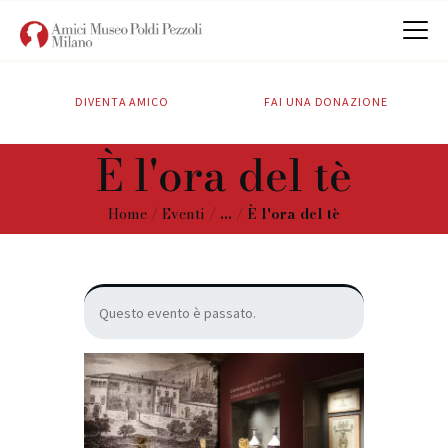
DIVENTA AMICO
FAI UNA DONAZIONE
CHI SIAMO
È l'ora del tè
ATTIVITÀ
SOSTIENICI
Home
Eventi
...
È l'ora del tè
CONTATTI
Questo evento è passato.