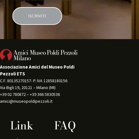
e
Associazione Amici del Museo Poldi
Pezzoli ETS
C.F. 80135270157- P. IVA 12858180156 
Via Bigli 19, 20121 – Milano (MI) 
+39 02 780872 – +39 366 5830536 
amici@museopoldipezzoli.it
Link
FAQ